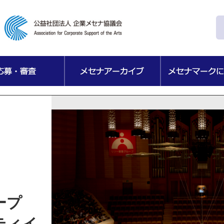
ループ
ティイ