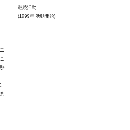
継続活動
(1999年 活動開始)
ニ
こ
熱
こ
ま