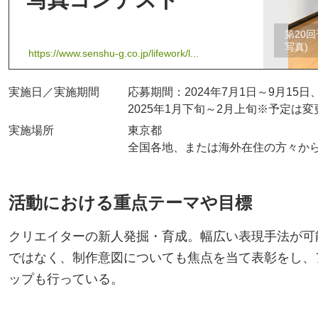
第20
写真)
https://www.senshu-g.co.jp/lifework/l...
実施日／実施期間
応募期間：2024年7月1日～9月15日
2025年1月下旬～2月上旬※予定は
実施場所
東京都
全国各地、または海外在住の方々か
活動における重点テーマや目標
クリエイターの新人発掘・育成。幅広い表現手法が可
ではなく、制作意図についても焦点を当て表彰をし、
ップも行っている。