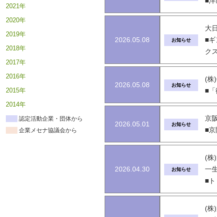
■洋
2021年
2020年
大日
2019年
2026.05.08
■
お知らせ
2018年
ク
2017年
2016年
(株
2026.05.08
お知らせ
2015年
■
2014年
京
認定活動企業・団体から
2026.05.01
お知らせ
■京
企業メセナ協議会から
(
2026.04.30
一
お知らせ
■
(