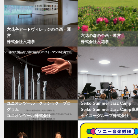
六花亭アートヴィレッジの企画・運
営
六花の森の企画・運営
株式会社六花亭
株式会社六花亭
ユニオンツール クラシック プロ
Seiko Summer Jazz Camp
グラム
Seiko Summer Jazz Camp
ユニオンツール株式会社
セイコーグループ株式会社