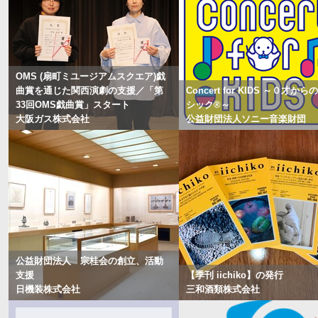
OMS (扇町ミユージアムスクエア)戯
曲賞を通じた関西演劇の支援／「第
Concert for KIDS ～０才か
33回OMS戯曲賞」スタート
シック®～
大阪ガス株式会社
公益財団法人ソニー音楽財団
公益財団法人 宗桂会の創立、活動
支援
【季刊 iichiko】の発行
日機装株式会社
三和酒類株式会社