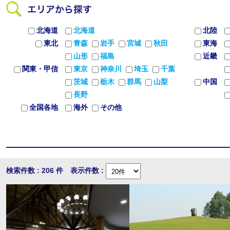
北海道
北海道
北陸
東北
青森
岩手
宮城
秋田
東海
山形
福島
近畿
関東・甲信
東京
神奈川
埼玉
千葉
茨城
栃木
群馬
山梨
中国
長野
全国各地
海外
その他
検索件数 : 206 件 表示件数 :