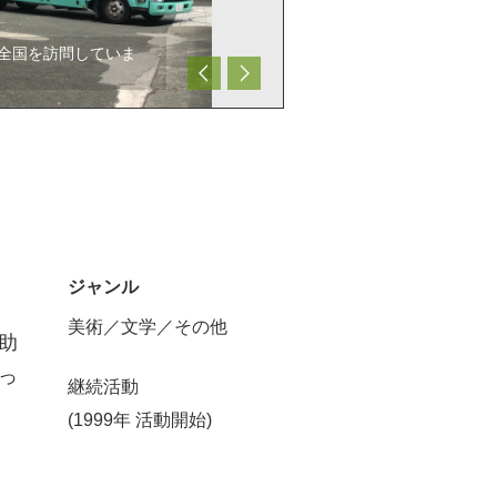
で全国を訪問していま
ジャンル
美術／文学／その他
助
っ
継続活動
(1999年 活動開始)