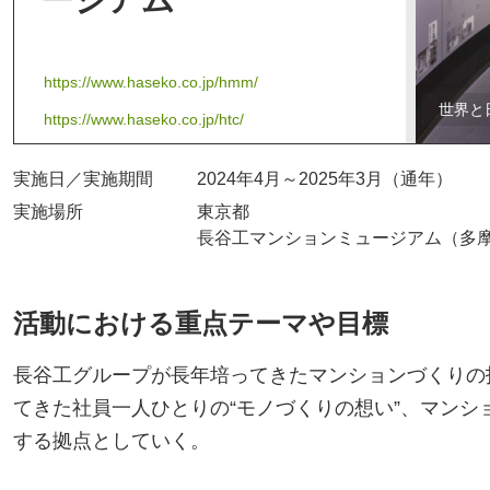
https://www.haseko.co.jp/hmm/
世界と
https://www.haseko.co.jp/htc/
実施日／実施期間
2024年4月～2025年3月（通年）
実施場所
東京都
長谷工マンションミュージアム（多
活動における重点テーマや目標
長谷工グループが長年培ってきたマンションづくりの
てきた社員一人ひとりの“モノづくりの想い”、マンシ
する拠点としていく。