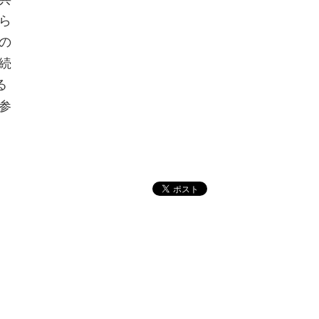
ら
の
続
る
参