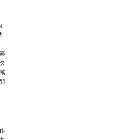
両
共
募
タ
域
顔
作
共