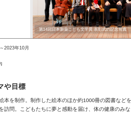
第14回日本新薬こども文学賞 表彰式の記念写真
月～2023年10月
内
マや目標
絵本を制作。制作した絵本のほか約1000冊の図書など
を訪問。こどもたちに夢と感動を届け、体の健康のみな