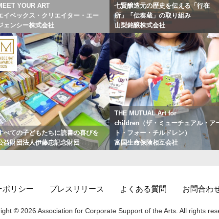
MEET YOUR ART
七賢醸造元の歴史を伝える「行在
エイベックス・クリエイター・エー
所」「伝奏蔵」の取り組み
ジェンシー株式会社
山梨銘醸株式会社
THE MUTUAL Art for
children（ザ・ミューチュアル・ア
すべての子どもたちに読書の喜びを
ト・フォー・チルドレン）
公益財団法人伊藤忠記念財団
富国生命保険相互会社
ーポリシー
プレスリリース
よくある質問
お問合わ
ight © 2026 Association for Corporate Support of the Arts. All rights res