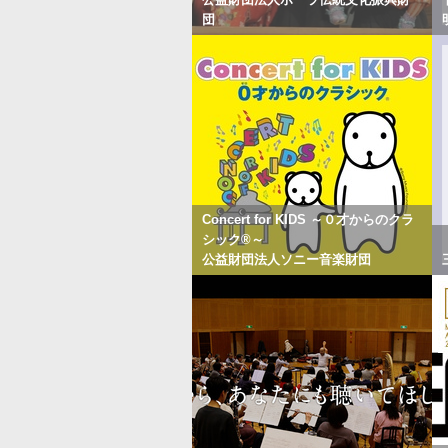
団
Concert for KIDS ～０才からのクラ
シック®～
公益財団法人ソニー音楽財団