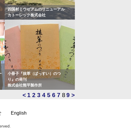
四国村ミウゼアムのリニューアル
カトーレック株式会社
ー
小冊子『抜萃（ばっすい）のつゞ
り』の発刊
株式会社熊平製作所
<
1
2
3
4
5
6
7
8
9
>
せ
English
erved.