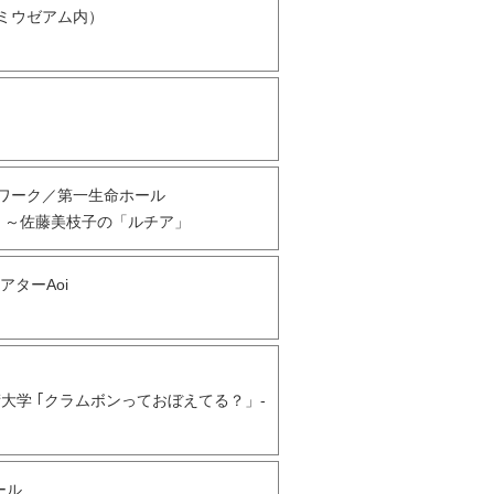
村ミウゼアム内）
トワーク／第一生命ホール
ス ～佐藤美枝子の「ルチア」
アターAoi
- 東京藝術大学 ｢クラムボンっておぼえてる？」-
ール