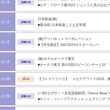
.11.16
お知らせ
■ルナ・フローラ展2023 ジュンコ人見のはな
日本新薬(株)
.11.15
お知らせ
■第16回 日本新薬こども文学賞
(株)アーバネットコーポレーション
.11.15
お知らせ
■【学生限定】AAC2024ポスターコンペ
(株)ホテルオークラ東京
.11.15
お知らせ
■オークラ東京 第415回ロビーコンサート25
.11.09
【プレスリリース】「メセナアワード2023」
プレス
(一財)セガサミー文化芸術財団／Dance Base Yo
.11.09
お知らせ
■チジャ・ソン / プラクティス シェアリング 