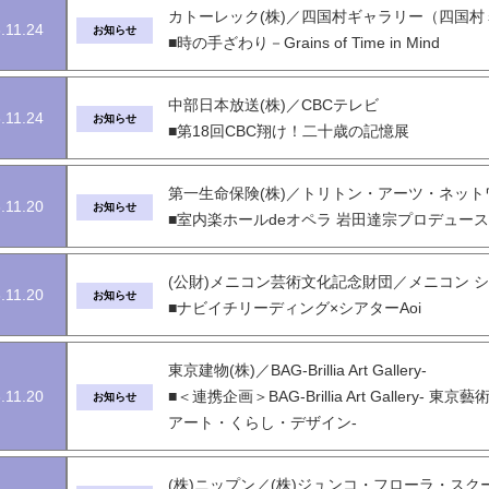
カトーレック(株)／四国村ギャラリー（四国
.11.24
お知らせ
■時の手ざわり－Grains of Time in Mind
中部日本放送(株)／CBCテレビ
.11.24
お知らせ
■第18回CBC翔け！二十歳の記憶展
第一生命保険(株)／トリトン・アーツ・ネッ
.11.20
お知らせ
■室内楽ホールdeオペラ 岩田達宗プロデュー
(公財)メニコン芸術文化記念財団／メニコン シ
.11.20
お知らせ
■ナビイチリーディング×シアターAoi
東京建物(株)／BAG-Brillia Art Gallery-
.11.20
■＜連携企画＞BAG-Brillia Art Gallery
お知らせ
アート・くらし・デザイン-
(株)ニップン／(株)ジュンコ・フローラ・スク