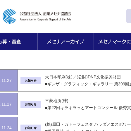
大日本印刷(株)／(公財)DNP文化振興財団
.11.27
お知らせ
■ギンザ・グラフィック・ギャラリー 第399回企画展 D
三菱地所(株)
.11.27
お知らせ
■第22回キラキラっとアートコンクール 優秀賞
(株)原田・ガトーフェスタ ハラダ／エスポワ
.11.24
お知らせ